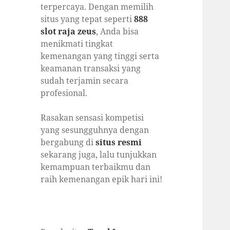
terpercaya. Dengan memilih
situs yang tepat seperti
888
slot raja zeus
, Anda bisa
menikmati tingkat
kemenangan yang tinggi serta
keamanan transaksi yang
sudah terjamin secara
profesional.
Rasakan sensasi kompetisi
yang sesungguhnya dengan
bergabung di
situs resmi
sekarang juga, lalu tunjukkan
kemampuan terbaikmu dan
raih kemenangan epik hari ini!