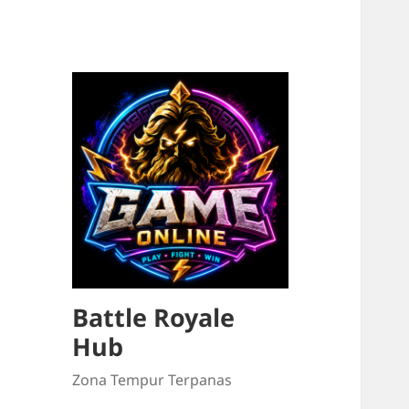
Battle Royale
Hub
Zona Tempur Terpanas