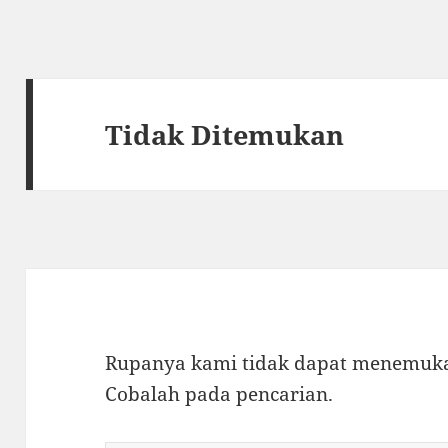
Tidak Ditemukan
Rupanya kami tidak dapat menemukan
Cobalah pada pencarian.