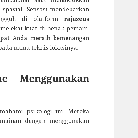
 spasial. Sensasi mendebarkan
angguh di platform
rajazeus
elekat kuat di benak pemain.
empat Anda meraih kemenangan
pada nama teknis lokasinya.
me Menggunakan
ahami psikologi ini. Mereka
ermainan dengan menggunakan