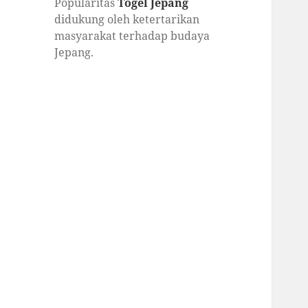
Popularitas
Togel Jepang
didukung oleh ketertarikan
masyarakat terhadap budaya
Jepang.