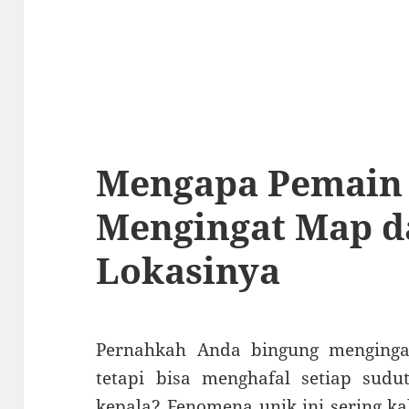
Mengapa Pemain
Mengingat Map d
Lokasinya
Pernahkah Anda bingung menginga
tetapi bisa menghafal setiap sud
kepala? Fenomena unik ini sering ka