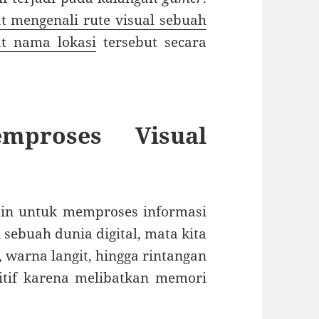
t mengenali rute visual sebuah
t nama lokasi
tersebut secara
mproses Visual
in untuk memproses informasi
i sebuah dunia digital, mata kita
warna langit, hingga rintangan
uitif karena melibatkan memori