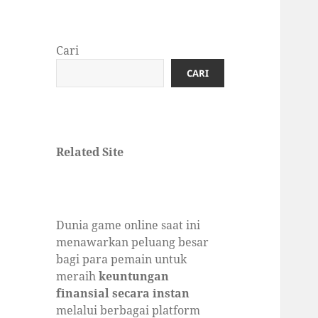
Cari
CARI
Related Site
Dunia game online saat ini
menawarkan peluang besar
bagi para pemain untuk
meraih
keuntungan
finansial secara instan
melalui berbagai platform