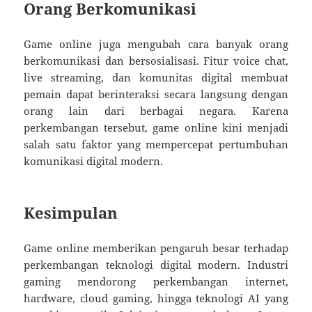
Orang Berkomunikasi
Game online juga mengubah cara banyak orang
berkomunikasi dan bersosialisasi. Fitur voice chat,
live streaming, dan komunitas digital membuat
pemain dapat berinteraksi secara langsung dengan
orang lain dari berbagai negara. Karena
perkembangan tersebut, game online kini menjadi
salah satu faktor yang mempercepat pertumbuhan
komunikasi digital modern.
Kesimpulan
Game online memberikan pengaruh besar terhadap
perkembangan teknologi digital modern. Industri
gaming mendorong perkembangan internet,
hardware, cloud gaming, hingga teknologi AI yang