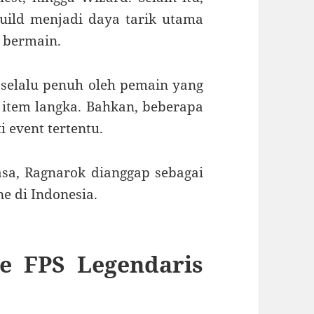
guild menjadi daya tarik utama
 bermain.
selalu penuh oleh pemain yang
 item langka. Bahkan, beberapa
 event tertentu.
asa, Ragnarok dianggap sebagai
e di Indonesia.
me FPS Legendaris