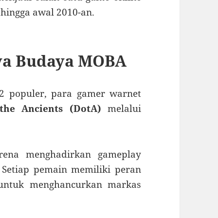
 hingga awal 2010-an.
ya Budaya MOBA
2 populer, para gamer warnet
the Ancients (DotA)
melalui
rena menghadirkan gameplay
. Setiap pemain memiliki peran
 untuk menghancurkan markas