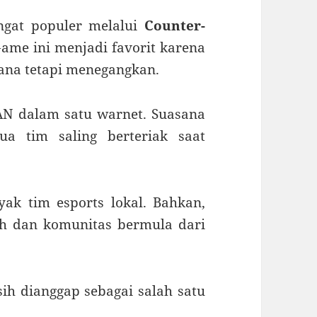
ngat populer melalui
Counter-
Game ini menjadi favorit karena
ana tetapi menegangkan.
AN dalam satu warnet. Suasana
ua tim saling berteriak saat
yak tim esports lokal. Bahkan,
ah dan komunitas bermula dari
ih dianggap sebagai salah satu