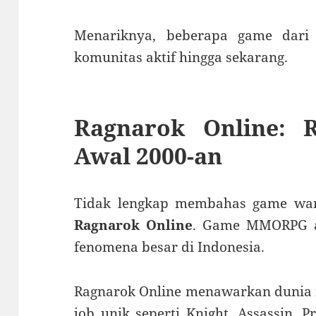
Menariknya, beberapa game dari 
komunitas aktif hingga sekarang.
Ragnarok Online:
Awal 2000-an
Tidak lengkap membahas game war
Ragnarok Online
. Game MMORPG as
fenomena besar di Indonesia.
Ragnarok Online menawarkan dunia f
job unik seperti Knight, Assassin, Pr