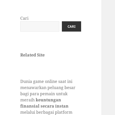
Cari
CARI
Related Site
Dunia game online saat ini
menawarkan peluang besar
bagi para pemain untuk
meraih
keuntungan
finansial secara instan
melalui berbagai platform