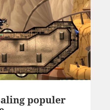
aling populer