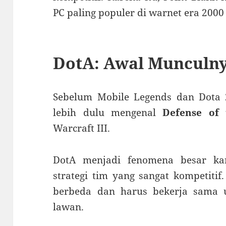
PC paling populer di warnet era 2000
DotA: Awal Munculn
Sebelum Mobile Legends dan Dota 
lebih dulu mengenal
Defense of 
Warcraft III.
DotA menjadi fenomena besar ka
strategi tim yang sangat kompetitif
berbeda dan harus bekerja sama
lawan.