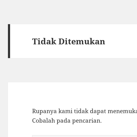
Tidak Ditemukan
Rupanya kami tidak dapat menemukan
Cobalah pada pencarian.