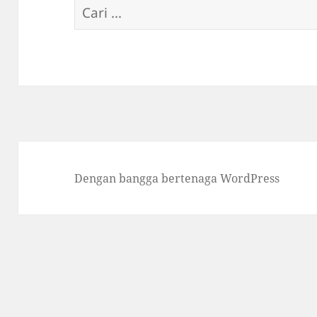
Cari
untuk:
Dengan bangga bertenaga WordPress