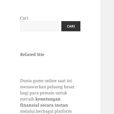
Cari
CARI
Related Site
Dunia game online saat ini
menawarkan peluang besar
bagi para pemain untuk
meraih
keuntungan
finansial secara instan
melalui berbagai platform